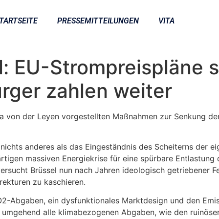
TARTSEITE
PRESSEMITTEILUNGEN
VITA
l: EU-Strompreispläne 
ürger zahlen weiter
a von der Leyen vorgestellten Maßnahmen zur Senkung der 
ichts anderes als das Eingeständnis des Scheiterns der eig
gen massiven Energiekrise für eine spürbare Entlastung de
sucht Brüssel nun nach Jahren ideologisch getriebener Feh
rekturen zu kaschieren.
-Abgaben, ein dysfunktionales Marktdesign und den Emissi
t umgehend alle klimabezogenen Abgaben, wie den ruinösen 