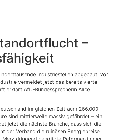
tandortflucht –
fähigkeit
hunderttausende Industriestellen abgebaut. Vor
ustrie vermeldet jetzt das bereits vierte
aft erklärt AfD-Bundessprecherin Alice
Deutschland im gleichen Zeitraum 266.000
eure sind mittlerweile massiv gefährdet – ein
et jetzt die nächste Branche, dass sich die
nt der Verband die ruinösen Energiepreise.
ler Merz dringend benötigte Reformen immer