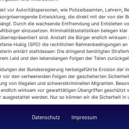
ekt vor Autoritätspersonen, wie Polizeibeamten, Lehrern, R
besorgniserregende Entwicklung, die direkt mit der von der
ngt. Durch die wachsende Entfremdung und Entstehen von P
 Mitbürger einzusetzen. Kriminalitätsstatistiken belegen kl
berrepräsentiert sind. Anstatt die Bürger endlich wirksam
 Stefanie Hubig (SPD) die rechtlichen Rahmenbedingungen a
sterin erklärt stattdessen: Die dringend benötigten Strafer
ihrem Leid und den lebenslangen Folgen der Taten zurückgel
heidungen der Bundesregierung herbeigeführte Erosion der i
r vor den verheerenden Folgen der gescheiterten Sicherhei
ung von illegalen und schwerstkriminellen Migranten. Bes
 endlich wirksam vor gewalttätigen Übergriffen geschützt
r ausgestattet werden. Nur so können wir die Sicherheit in 
Datenschutz
Impressum