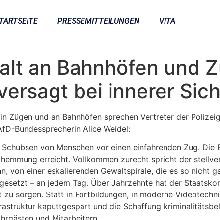
TARTSEITE
PRESSEMITTEILUNGEN
VITA
alt an Bahnhöfen und Z
ersagt bei innerer Sich
e in Zügen und an Bahnhöfen sprechen Vertreter der Polize
AfD-Bundessprecherin Alice Weidel:
s Schubsen von Menschen vor einen einfahrenden Zug. Die B
themmung erreicht. Vollkommen zurecht spricht der stellve
 von einer eskalierenden Gewaltspirale, die es so nicht gab
esetzt – an jedem Tag. Über Jahrzehnte hat der Staatskon
 zu sorgen. Statt in Fortbildungen, in moderne Videotechn
rastruktur kaputtgespart und die Schaffung kriminalitätsbe
ahrgästen und Mitarbeitern.