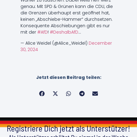
Wähler zu täuschen. Dabei weiß Herr Merz
genau: Mit SPD & Grünen kann die CDU, die
die Grenzen überhaupt erst geöffnet hat,
keinen „Abschiebe-Hammer“ durchsetzen.
Konsequente Abschiebungen gibt es nur
mit der
#AfD
!
#DeshalbAfD
…
— Alice Weidel (@Alice_Weidel)
December
30, 2024
Jetzt diesen Beitrag teilen:
Registriere Dich jetzt als Unterstützer!