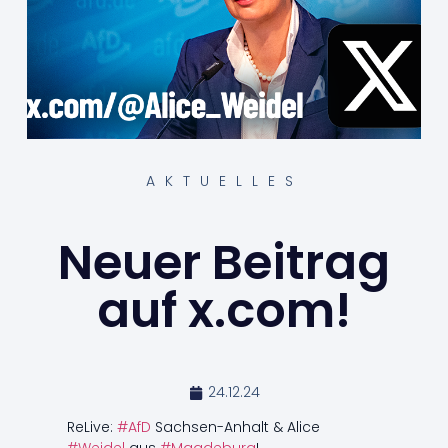
AKTUELLES
Neuer Beitrag
auf x.com!
24.12.24
ReLive:
#AfD
Sachsen-Anhalt & Alice