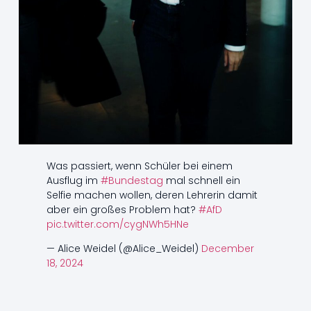
Was passiert, wenn Schüler bei einem
Ausflug im
#Bundestag
mal schnell ein
Selfie machen wollen, deren Lehrerin damit
aber ein großes Problem hat?
#AfD
pic.twitter.com/cygNWh5HNe
— Alice Weidel (@Alice_Weidel)
December
18, 2024