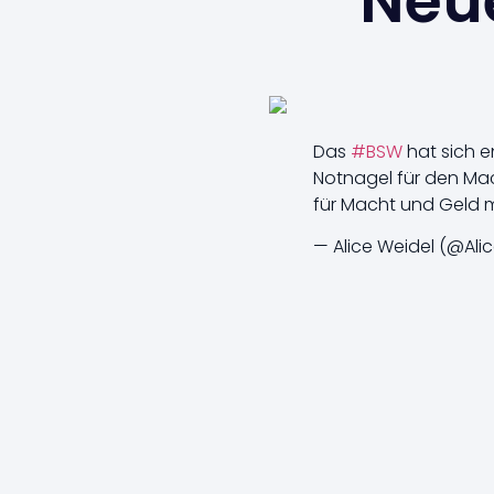
Neue
Das
#BSW
hat sich e
Notnagel für den Mac
für Macht und Geld mi
— Alice Weidel (@Ali