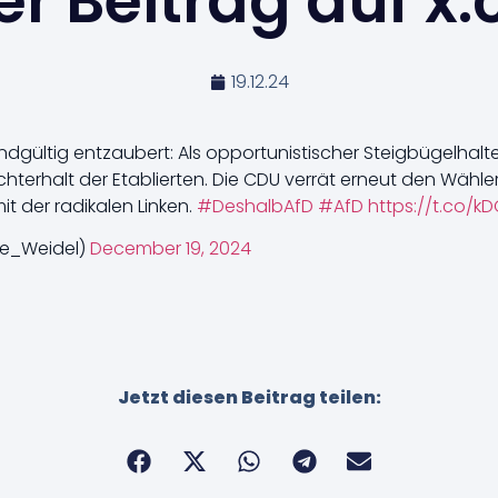
r Beitrag auf x
19.12.24
ndgültig entzaubert: Als opportunistischer Steigbügelhalte
hterhalt der Etablierten. Die CDU verrät erneut den Wähle
t der radikalen Linken.
#DeshalbAfD
#AfD
https://t.co/
ce_Weidel)
December 19, 2024
Jetzt diesen Beitrag teilen: