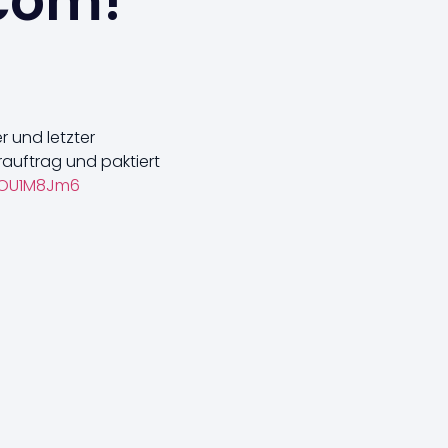
.com!
r und letzter
rauftrag und paktiert
kDOU1M8Jm6