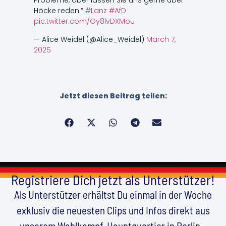
Probleme, aber lassen Sie uns gerne über
Höcke reden.“
#Lanz
#AfD
pic.twitter.com/Gy8lvDXMou
— Alice Weidel (@Alice_Weidel)
March 7,
2025
Jetzt diesen Beitrag teilen:
Registriere Dich jetzt als Unterstützer!
Als Unterstützer erhältst Du einmal in der Woche
exklusiv die neuesten Clips und Infos direkt aus
unserem Wahlkampf-Hauptquartier in Berlin –