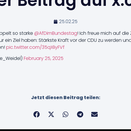
r Beitrag auf x
25.02.25
oppelt so starke
@AfDimBundestag
! Ich freue mich auf di
 ein Ziel haben: Stärkste Kraft vor der CDU zu werden und e
en!
pic.twitter.com/35qXliyFVf
ce_Weidel)
February 25, 2025
Jetzt diesen Beitrag teilen: