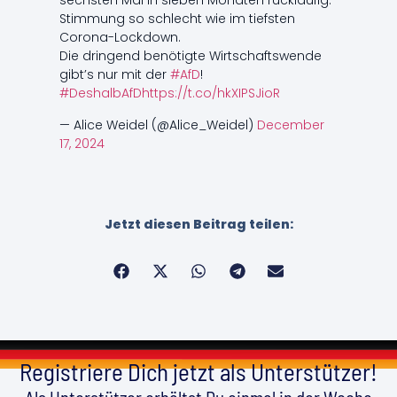
sechsten Mal in sieben Monaten rückläufig.
Stimmung so schlecht wie im tiefsten
Corona-Lockdown.
Die dringend benötigte Wirtschaftswende
gibt’s nur mit der
#AfD
!
#DeshalbAfD
https://t.co/hkXIPSJioR
— Alice Weidel (@Alice_Weidel)
December
17, 2024
Jetzt diesen Beitrag teilen:
Registriere Dich jetzt als Unterstützer!