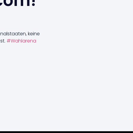
.com!
nalstaaten, keine
st.
#Wahlarena