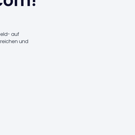
.com!
eld- auf
treichen und