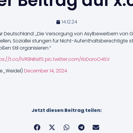
r Beitrag auf x
14.12.24
ür Deutschland: „Die Versorgung von Asylbewerbern von G
llen, Soziallei stungen für Nicht-Aufenthaltsberechtigte s
en Stil organisieren.“
ps://t.co/lVR9NRsifS
pic.twitter.com/rbDoroO4SV
ce_Weidel)
December 14, 2024
Jetzt diesen Beitrag teilen: