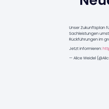
Neue
Unser Zukunftsplan f
Sachleistungen umste
Rückführungen im groß
Jetzt informieren:
htt
— Alice Weidel (@Ali