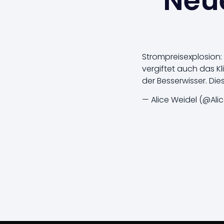
Neue
Strompreisexplosion: 
vergiftet auch das K
der Besserwisser. Di
— Alice Weidel (@Ali