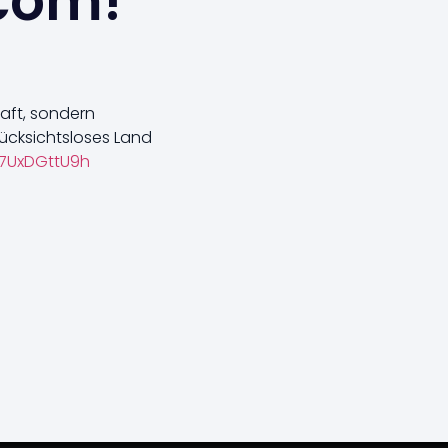
.com!
haft, sondern
rücksichtsloses Land
o/7UxDGttU9h