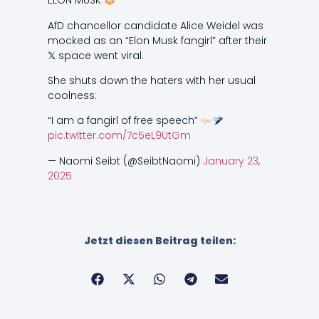
ELON MUSK
AfD chancellor candidate Alice Weidel was
mocked as an “Elon Musk fangirl” after their
𝕏 space went viral.
She shuts down the haters with her usual
coolness:
“I am a fangirl of free speech”
pic.twitter.com/7c5eL9UtGm
— Naomi Seibt (@SeibtNaomi)
January 23,
2025
Jetzt diesen Beitrag teilen: