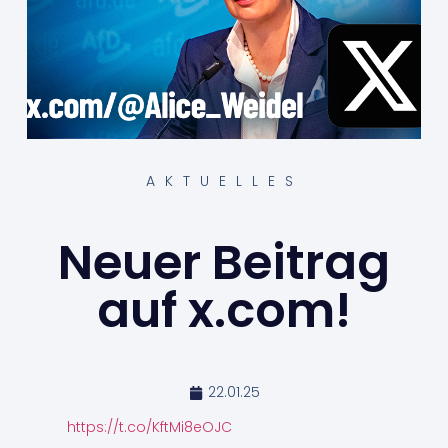
AKTUELLES
Neuer Beitrag
auf x.com!
22.01.25
https://t.co/KftMi8eOJC