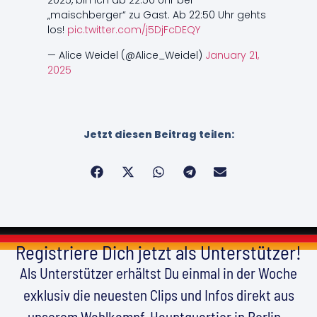
2025, bin ich ab 22:50 Uhr bei
„maischberger“ zu Gast. Ab 22:50 Uhr gehts
los!
pic.twitter.com/j5DjFcDEQY
— Alice Weidel (@Alice_Weidel)
January 21,
2025
Jetzt diesen Beitrag teilen:
Registriere Dich jetzt als Unterstützer!
Als Unterstützer erhältst Du einmal in der Woche
exklusiv die neuesten Clips und Infos direkt aus
unserem Wahlkampf-Hauptquartier in Berlin –