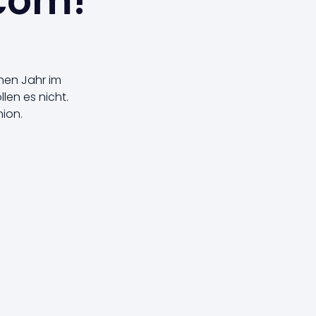
.com!
nen Jahr im
en es nicht.
nion.