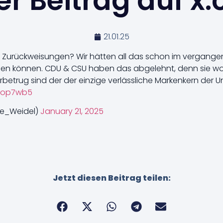
r Beitrag auf x
21.01.25
urückweisungen? Wir hätten all das schon im vergange
en können. CDU & CSU haben das abgelehnt, denn sie woll
betrug sind der der einzige verlässliche Markenkern der U
ODop7wb5
ce_Weidel)
January 21, 2025
Jetzt diesen Beitrag teilen: