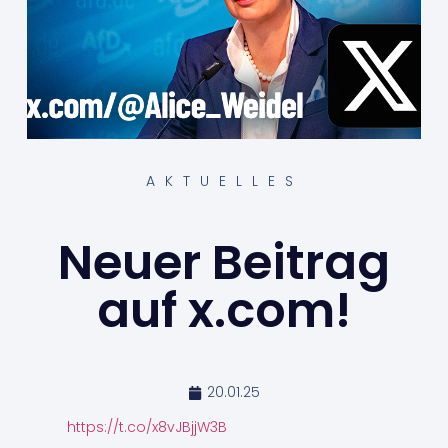
AKTUELLES
Neuer Beitrag
auf x.com!
20.01.25
https://t.co/x8vJBjjW3B