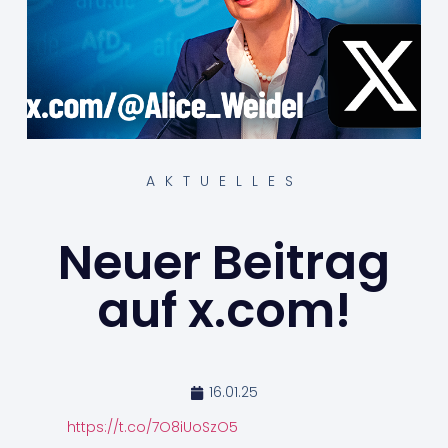
AKTUELLES
Neuer Beitrag
auf x.com!
16.01.25
https://t.co/7O8iUoSzO5