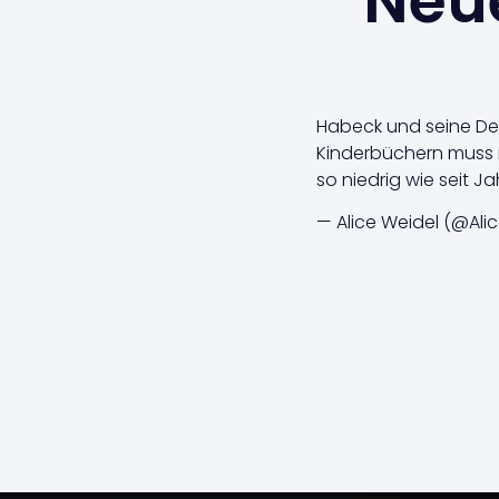
Neue
Habeck und seine De
Kinderbüchern muss m
so niedrig wie seit J
— Alice Weidel (@Ali