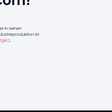
.com!
r in seinen
ustrieproduktion ist
D2gkLQ