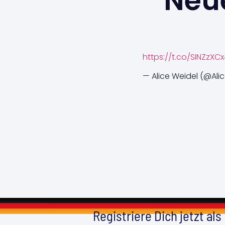
Neue
https://t.co/SINZzXC
— Alice Weidel (@Ali
Registriere Dich jetzt als