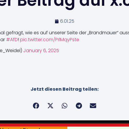
r Beitrag auf x
6.01.25
 gefragt, wie es auf unserer Seite der „Brandmauer“ aussi
uar
#AfD
!
pic.twitter.com/PrlMqyPste
ce_Weidel)
January 6, 2025
Jetzt diesen Beitrag teilen: