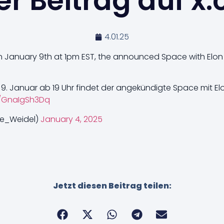
r Beitrag auf x
4.01.25
n January 9th at 1pm EST, the announced Space with Elon
9. Januar ab 19 Uhr findet der angekündigte Space mit El
m/GnaIgSh3Dq
ce_Weidel)
January 4, 2025
Jetzt diesen Beitrag teilen: