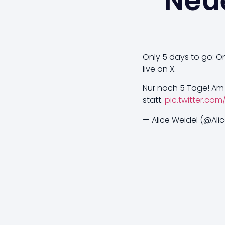
Neue
Only 5 days to go: O
live on X.
Nur noch 5 Tage! Am 
statt.
pic.twitter.co
— Alice Weidel (@Ali