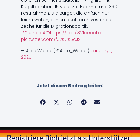
üblichen Berliner Stadtteilen: Angriffe mit
Kugelbomben, 15 verletzte Beamte und 390
Festnahmen. Die Bürger, die einfach nur
feiern wollen, zahlen auch an Silvester die
Zeche für die Migrationspolitik.
#DeshalbAfD
https://t.co/l3V1deocka
pic.twitter.com/fU7sCs5cJS
— Alice Weidel (@Alice_Weidel)
January 1,
2025
Jetzt diesen Beitrag teilen:
Registriere Dich jetzt als Unterstützer!